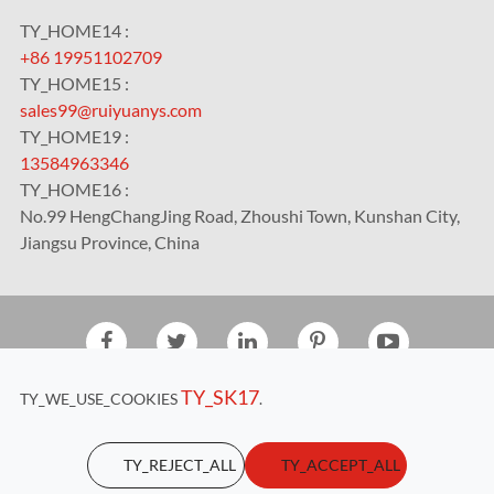
TY_HOME14 :
+86 19951102709
TY_HOME15 :
sales99@ruiyuanys.com
TY_HOME19 :
13584963346
TY_HOME16 :
No.99 HengChangJing Road, Zhoushi Town, Kunshan City,
Jiangsu Province, China
TY_2020
Kunshan RUIYUAN Intelligent Equipment Co., Ltd.
TY_SK17
TY_WE_USE_COOKIES
.
TY_HOME17
Sitemap
|
Privacy Policy
TY_REJECT_ALL
TY_ACCEPT_ALL